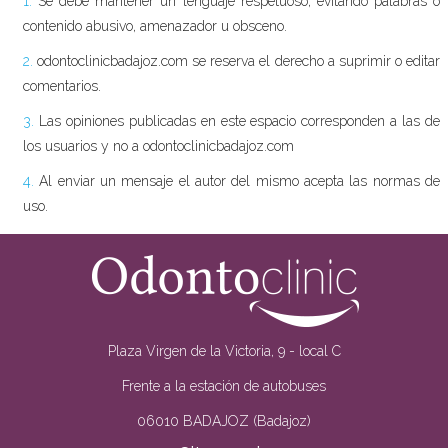
1.
Se debe mantener un lenguaje respetuoso, evitando palabras o
contenido abusivo, amenazador u obsceno.
2.
odontoclinicbadajoz.com se reserva el derecho a suprimir o editar
comentarios.
3.
Las opiniones publicadas en este espacio corresponden a las de
los usuarios y no a odontoclinicbadajoz.com
4.
Al enviar un mensaje el autor del mismo acepta las normas de
uso.
Plaza Virgen de la Victoria, 9 - local C
Frente a la estación de autobuses
06010 BADAJOZ (Badajoz)